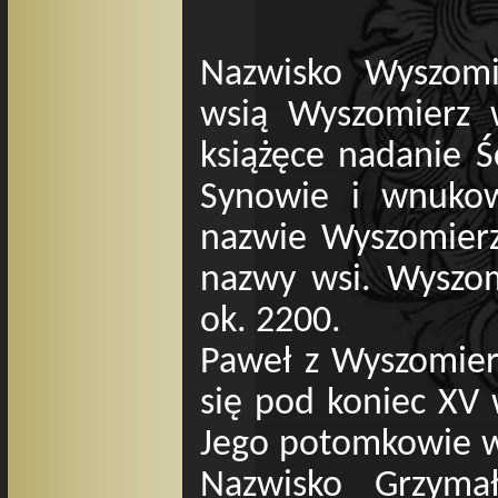
Nazwisko Wyszomie
wsią Wyszomierz w
książęce nadanie Ś
Synowie i wnukowi
nazwie Wyszomierz.
nazwy wsi. Wyszom
ok. 2200.
Paweł z Wyszomier
się pod koniec XV 
Jego potomkowie w
Nazwisko Grzyma